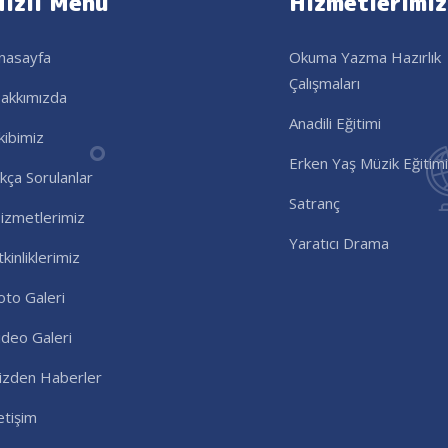
Hızlı Menü
Hizmetlerimiz
nasayfa
Okuma Yazma Hazırlık
Çalışmaları
akkımızda
Anadili Eğitimi
kibimiz
Erken Yaş Müzik Eğitimi
ıkça Sorulanlar
Satranç
izmetlerimiz
Yaratıcı Drama
tkinliklerimiz
oto Galeri
ideo Galeri
izden Haberler
letişim