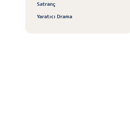
Satranç
Yaratıcı Drama