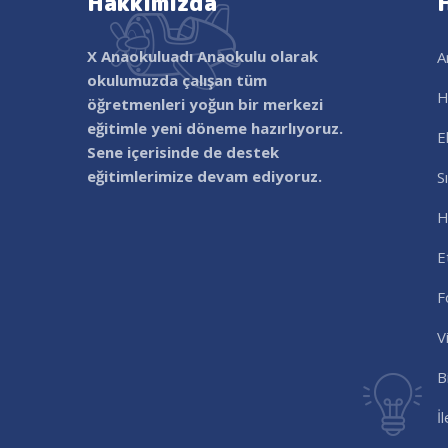
Hakkımızda
X Anaokuluadı
Anaokulu olarak
A
okulumuzda çalışan tüm
H
öğretmenleri yoğun bir merkezi
eğitimle yeni döneme hazırlıyoruz.
E
Sene içerisinde de destek
eğitimlerimize devam ediyoruz.
S
H
E
F
V
B
İ